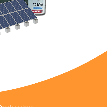
más de 15 años de
o parte de proyectos de
n valor.