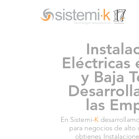
Instala
Eléctricas
y Baja 
Desarroll
las Em
En Sistemi-
K
desarrollamo
para negocios de alt
obtienes Instalacion