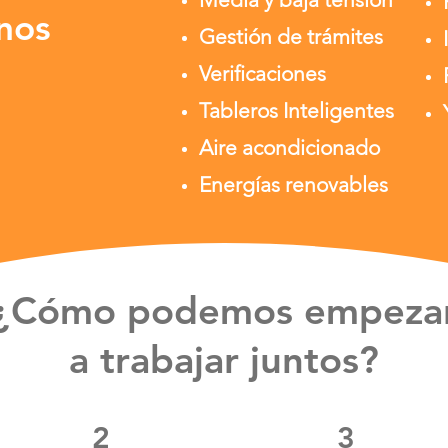
nos
Gestión de trámites
Verificaciones
Tableros Inteligentes
Aire acondicionado
Energías renovables
¿Cómo podemos empeza
a trabajar juntos?
2
3