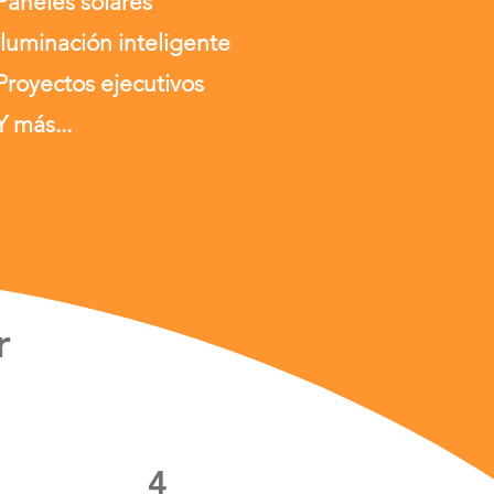
Paneles solares
Iluminación inteligente
Proyectos ejecutivos
Y más...
r
4