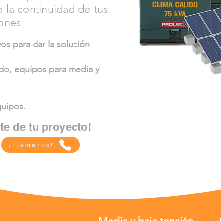
 la continuidad de tus
ones
os para dar la solución
do, equipos para media y
Contamos con 
experiencia siend
uipos.
gra
te de tu proyecto!
¡Llámanos!
Media y baja tensión