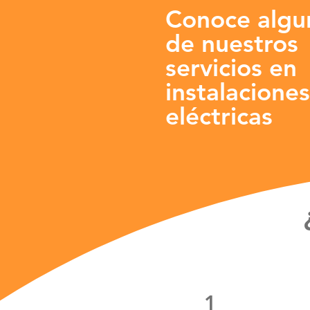
Conoce algu
de nuestros
servicios en
instalaciones
eléctricas
1