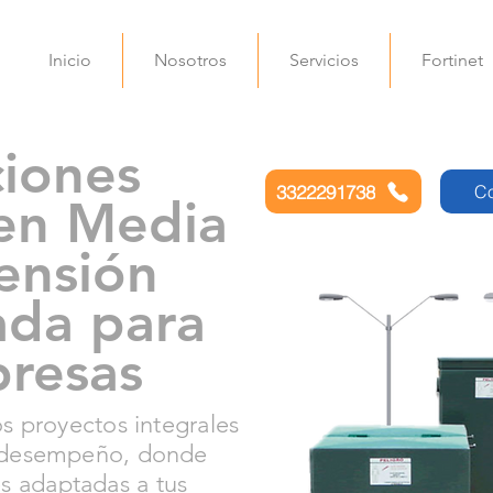
Inicio
Nosotros
Servicios
Fortinet
ciones
3322291738
Co
 en Media
Tensión
ada para
presas
s proyectos integrales
o desempeño, donde
es adaptadas a tus