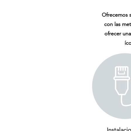
Ofrecemos se
con las me
ofrecer una
íc
Instalaci