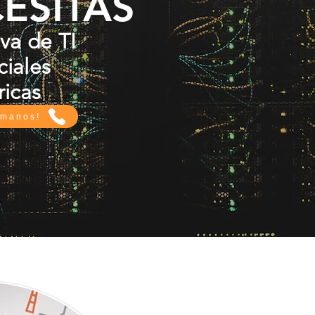
ESITAS
iva de TI
ciales
ricas
ámanos!