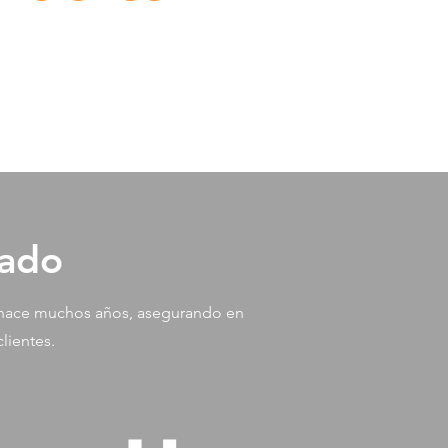
cado
e hace muchos años, asegurando en
lientes.